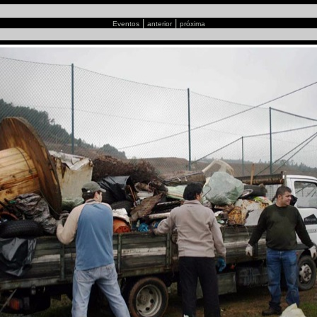
|
|
Eventos
anterior
próxima