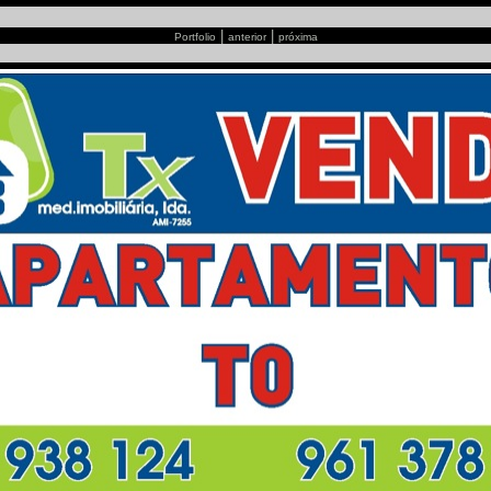
|
|
Portfolio
anterior
próxima