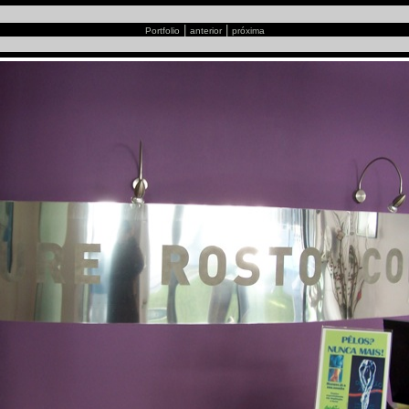
|
|
Portfolio
anterior
próxima