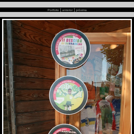
|
|
Portfolio
anterior
próxima