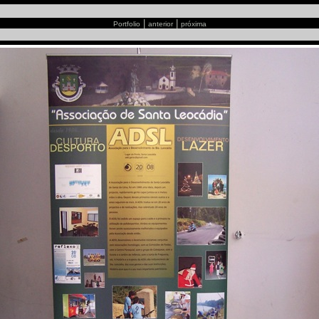
|
|
Portfolio
anterior
próxima