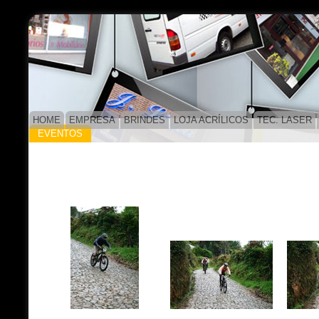
HOME
EMPRESA
BRINDES
LOJA ACRÍLICOS
TEC. LASER
EVENTOS